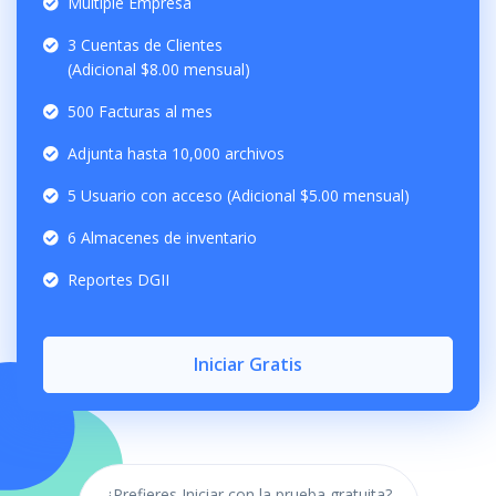
Multiple Empresa
3 Cuentas de Clientes
(Adicional $8.00 mensual)
500 Facturas al mes
Adjunta hasta 10,000 archivos
5 Usuario con acceso (Adicional $5.00 mensual)
6 Almacenes de inventario
Reportes DGII
Iniciar Gratis
¿Prefieres Iniciar con la prueba gratuita?